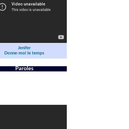
Jenifer
Donne-moi le temps
Paroles