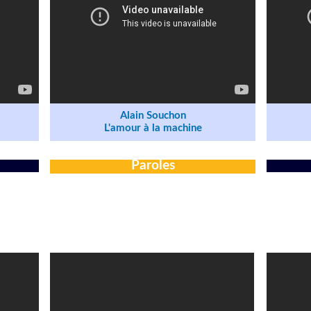
Alain Souchon
L'amour à la machine
Paroles