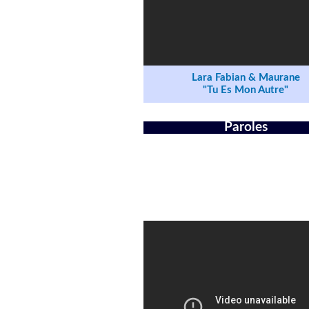
Lara Fabian & Maurane
"Tu Es Mon Autre"
Paroles