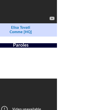
Elisa Tovati
Comme [HQ]
Paroles