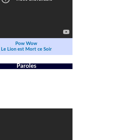
Pow Wow
Le Lion est Mort ce Soir
Paroles