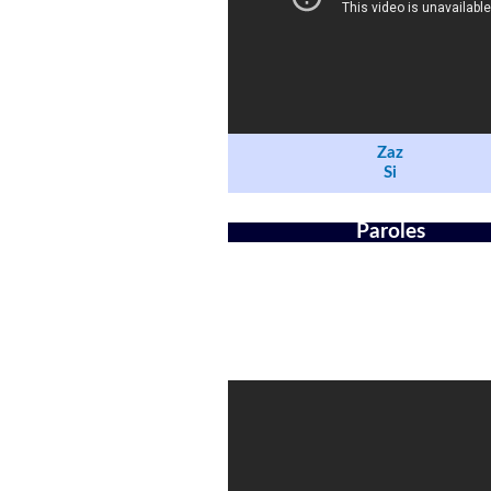
Zaz
Si
Paroles