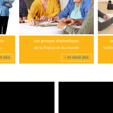
ion
Les groupes d'aphasiques
L
s
de la France et du monde
trait
ir plus
> en savoir plus