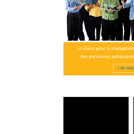
Le chant pour la réadaptat
des personnes aphasique
> en savo