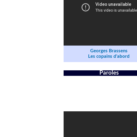
Georges Brassens
Les copains d'abord
Paroles