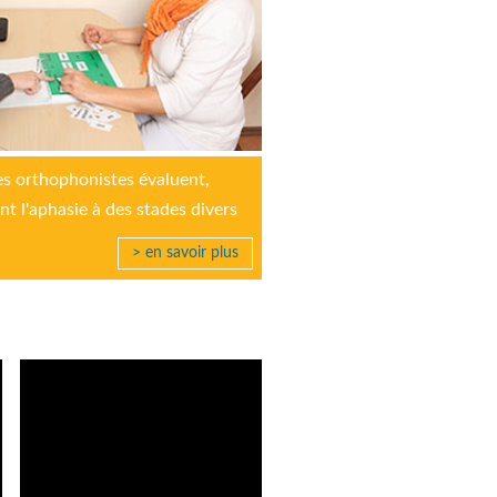
es orthophonistes évaluent,
ent l'aphasie à des stades divers
> en savoir plus